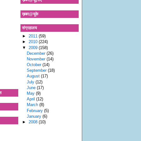
ख़बर@यूके
संग्रहालय
►
2011
(59)
►
2010
(224)
▼
2009
(158)
December
(26)
November
(14)
October
(14)
September
(18)
August
(17)
July
(12)
June
(17)
स
May
(9)
April
(12)
March
(8)
February
(5)
January
(6)
►
2008
(10)