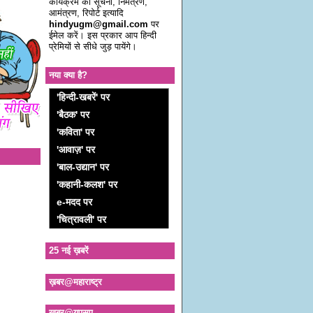
कार्यक्रम की सूचना, निमंत्रण,
आमंत्रण, रिपोर्ट इत्यादि
hindyugm@gmail.com
पर
ईमेल करें। इस प्रकार आप हिन्दी
प्रेमियों से सीधे जुड़ पायेंगे।
नया क्या है?
'हिन्दी-खबरें' पर
'बैठक' पर
'कविता' पर
'आवाज़' पर
'बाल-उद्यान' पर
'कहानी-कलश' पर
e-मदद पर
'चित्रावली' पर
25 नई ख़बरें
ख़बर@महाराष्ट्र
ख़बर@यूएसए