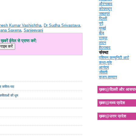
औरंगाबाद
कोयमब्टूर
जबलपुर
दिल्ली
पुणे
nesh Kumar Vashishtha
,
Dr Sudha Srivastava
,
मुम्बई
jana Saxena
,
Sanjeevani
बीड़
रायपुर
़बरें ईमेल से प्राप्त करें:
लंदन
हैदराबाद
संस्था
एशियन कम्यूनिटी आर्ट
कथा-यूके
आनंदम
जीवंती
सृजन-सम्मान
ुआ कविता-पाठ
ख़बर@दिल्ली और आसपा
 कविताओं की धूम
ख़बर@मध्य प्रदेश
ख़बर@उत्तर प्रदेश