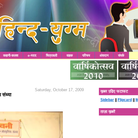
कहानी-कलश
e-मदद
चित्रावली
वाहक
परिचय
अंशदान
संपर्क
Saturday, October 17, 2009
ख़बर प़ढिए फटाफट
 संध्या
Sidebar
||
Flipcard
||
M
ताज़ा ख़बरें