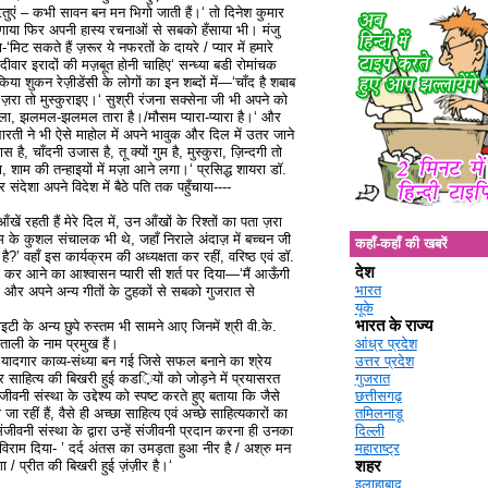
ं ऋतुएं – कभी सावन बन मन भिगो जाती हैं।‘ तो दिनेश कुमार
 है’ गाया फिर अपनी हास्य रचनाओं से सबको हँसाया भी। मंजु
मिट सकते हैं ज़रूर ये नफरतों के दायरे / प्यार में हमारे
वार इरादों की मज़बूत होनी चाहिए‘ सन्ध्या बडी रोमांचक
या शुकन रेज़ीडेंसी के लोगों का इन शब्दों में—‘चाँद है शबाब
रा तो मुस्कुराइए।‘ सुश्री रंजना सक्सेना जी भी अपने को
शीला, झलमल-झलमल तारा है।/मौसम प्यारा-प्यारा है।‘ और
ारती ने भी ऐसे माहोल में अपने भावुक और दिल में उतर जाने
ै, चाँदनी उजास है, तू क्यों गुम है, मुस्कुरा, ज़िन्दगी तो
ाम की तन्हाइयों में मज़ा आने लगा।‘ प्रसिद्ध शायरा डॉ.
संदेशा अपने विदेश में बैठे पति तक पहुँचाया----
खें रहती हैं मेरे दिल में, उन आँखों के रिश्तों का पता ज़रा
म के कुशल संचालक भी थे, जहाँ निराले अंदाज़ में बच्चन जी
कहाँ-कहाँ की खबरें
’ वहाँ इस कार्यक्रम की अध्यक्षता कर रहीं, वरिष्ठ एवं डॉ.
देश
 रंग कर आने का आश्वासन प्यारी सी शर्त पर दिया—‘मैं आऊँगी
भारत
‘ और अपने अन्य गीतों के टुहकों से सबको गुजरात से
यूके
भारत के राज्य
टी के अन्य छुपे रुस्तम भी सामने आए जिनमें श्री वी.के.
ताली के नाम प्रमुख हैं।
आंध्र प्रदेश
यादगार काव्य-संध्या बन गई जिसे सफल बनाने का श्रेय
उत्तर प्रदेश
 साहित्य की बिखरी हुई कड‌़ियों को जोड़ने में प्रयासरत
गुजरात
जीवनी संस्था के उद्देश्य को स्पष्ट करते हुए बताया कि जैसे
छत्तीसगढ़
जा रहीं हैं, वैसे ही अच्छा साहित्य एवं अच्छे साहित्यकारों का
तमिलनाडू
ीवनी संस्था के द्वारा उन्हें संजीवनी प्रदान करना ही उनका
दिल्ली
 विराम दिया- ’ दर्द अंतस का उमड़ता हुआ नीर है / अश्रु मन
महाराष्ट्र
 / प्रीत की बिखरी हुई ज़ंज़ीर है।‘
शहर
इलाहाबाद