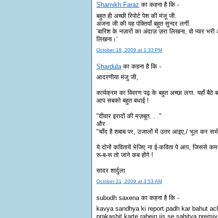
Shamikh Faraz
का कहना है कि -
बहुत ही अच्छी रिपोर्ट पेश की मंजू जी.
अंजना जी की यह पंक्तियाँ बहुत सुन्दर लगीं.
‘बारिश के नज़ारों का अंदाज़ ज़रा लिखना, वो प्यार भरी आँ
लिखना।‘
October 18, 2009 at 1:33 PM
Shardula
का कहना है कि -
आदरणीया मंजु जी,
कार्यक्रम का विवरण पढ़ के बहुत अच्छा लगा. यहाँ बैठे 
आप सबको बहुत बधाई !
"दीवार इरादों की मज़बूत. . ."
और
"चाँद है शबाब पर, उजालों में उतर आइए,/ भूल कर सभी 
ये दोनों कवितायें भेजिए ना ई-कविता पे आप, जिससे 
रू-ब-रू तो जाने कब होंगे !
सादर शार्दुला
October 21, 2009 at 3:53 AM
subodh saxena का कहना है कि -
kavya sandhya ki report padh kar bahut ach
prakashit karte rahein jis se sahitya premi