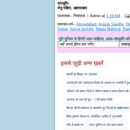
प्रस्तुति–
मंजु महिमा, अहमदाबाद
प्रकाशक--
नियंत्रक । Admin
at
1:19 AM
समाचार-वर्ग--
Ahmedabad
,
Anjana Sandhir
,
Di
Gujrat
,
kavya goshthi
,
Manju Mahima
,
Ran
पूरी दुनिया से हिन्दी भाषा-साहित्य, कला-संस्कृति की ख
इससे जुड़ी अन्य ख़बरें
शायरी के शिखर पर 'आनंदम'
जन्माष्टमी और स्वतंत्रता दिवस के अवसर पर रुधौली में ह
'परिचय' की काव्य गोष्ठी में नमिता राकेश व ममता किरण की
आनंदम् का एक वर्ष पूरा - 12वीं काव्य गोष्ठी
शिलांग हिन्दी सम्मेलन में सम्मानित हुए दिल्ली के साहित्यकार
विश्व पुस्तक दिवस पर आयोजित 'कविता में जुगलबंदी'
चाँद है शबाब पर...... शरद पूर्णिमा पर एक काव्य संध्या