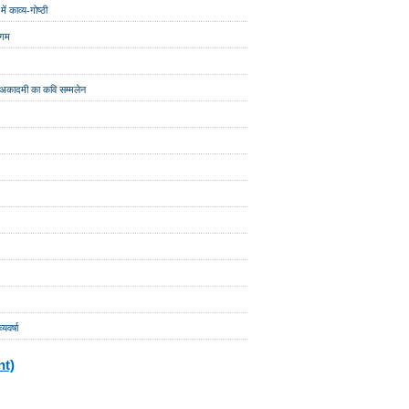
ं काव्य-गोष्ठी
ंगम
्य अकादमी का कवि सम्मलेन
यवर्षा
nt)