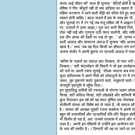
संध्या आई जीवन की’ साथ ही सुनाया ‘ बेटियाँ होतीं है
वशिष्ठ ने गीत ‘बाँसुरी नहीं तो क्या डांडिया का सहारा
महिमा भटनागर ने आने वाली पीढ़ी को संदेश देते हुए कहा-‘
ताकत होनी चाहिए / बदल सकते हैं हवा के रूख हम भी, दी
और सुरमई रंग में रंग गई जब मंजु महिमा जी ने आह्वान कि
पर, उजालों में उतर आइए,/ भूल कर सभी शिकवे गिले, ज़
रोक नहीं पाईं और गुनगुना उठीं-‘शरद सलौनी, चाँद न
एक दीप अंतस की देहरी पर रख दो तुम...’ डॉ. प्रणव भ
वाली आवाज़ और शायराना अंदाज़ में सुनाया ‘चाँद आसपास ह
खास है।‘ तथा ‘जब यह दिल किसी का हौंसला पाने लगा, श
अंजना संधीर ने अपनी बुलन्द पर प्रभावी आवाज़ में गाकर 
‘बारिश के नज़ारों का अंदाज़ ज़रा लिखना, वो प्यार भरी आँ
लिखना।‘ श्री चंद्रमोहन जी तिवारी ने जो इस कार्यक्र
की तर्ज पर अपनी रचना सुनाई, ‘दीपक जलाना कब मना है?
सुधा श्रीवास्तव ने अपने गीतों को लोकधुनों के रंग में
ज़रूर, तुम पुकारते चलो/ पुकारते चलो, मनुहारते चलो।
भोजपुरी पृष्टभूमि में पहुँचा दिया।
इन सुप्रसिद्ध कवियों की रचनाओं से प्रेरणा पाकर सोसाइ
सिन्हा, श्री सलिल सिन्हा, श्री लोहखंडे और श्रीमती चै
कुल मिलाकर इस वर्ष की यह शरद पूर्णिमा एक रोमांचक 
संजीवनी संस्था को विशेष रूप से जाता है, जो समाज और
है। संस्था की अध्यक्षा सुश्री रंजना सक्सेना ने अपनी सं
बहुत सी वनस्पतियाँ और प्रजातियाँ धीरे-धीरे विलुप्त होती 
भी विलोप हो रहा है, अत: उनको प्रकाश में लाना और संज
लक्ष्य है। अपनी इन पंक्तियों से उन्होंने इस आयोजन को
के भाव की तस्वीर है। / ज़िन्दगी की तह पर जाने पर लगा