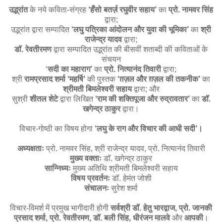
उद्भ्रांत
के नये कविता-संग्रह
‘हँसो बतर्ज़ रघुवीर सहाय’
का
प्रो. नामवर सिंह
द्वारा;
उद्भ्रांत द्वारा सम्पादित
‘लघु पत्रिका आंदोलन और युवा की भूमिका’
का
श्री
राजेन्द्र यादव
द्वारा;
डॉ. रेवतीरमण
द्वारा सम्पादित उद्भ्रांत की बीसवीं शताब्दी की कविताओं के
संचयन
‘
सदी का महाराग’
का
प्रो. नित्यानंद तिवारी
द्वारा;
श्री
रामप्रसाद शर्मा ‘महर्षि’
की पुस्तक
‘ग़ज़ल और ग़ज़ल की तकनीक’
का
श्रीमती बिमलेश्वरी सहाय
द्वारा; और
सुश्री
शीतल शेटे
द्वारा लिखित
‘राम की शक्तिपूजा और रुद्रावतार’
का
डॉ.
खगेन्द्र ठाकुर
द्वारा।
विचार-गोष्ठी का विषय होगा
‘लघु के राग और विचार की आधी सदी’।
अध्यक्षताः
प्रो. नामवर सिंह, श्री राजेन्द्र यादव, प्रो. नित्यानंद तिवारी
मुख्य वक्ताः
डॉ. खगेन्द्र ठाकुर
सान्निध्यः
मुख्य अतिथि श्रीमती बिमलेश्वरी सहाय
विषय प्रवर्तनः
डॉ. हेमंत जोशी
संचालनः
सुरेश शर्मा
विचार-विमर्श में प्रमुख भागीदारी होगी
सर्वश्री डॉ. हेतु भारद्वाज, प्रो. जानकी
प्रसाद शर्मा, प्रो. रेवतीरमण, डॉ. बली सिंह, धीरंजन मालवे
और
आपकी
।