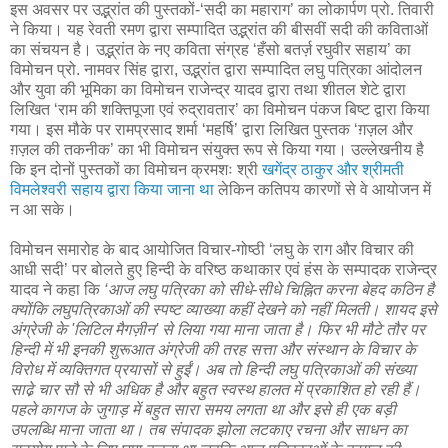
इस अवसर पर उद्भ्रांत की पुस्तकों-‘सदी का महाराग’ का लोकार्पण प्रो. तिवारी
ने किया। यह रेवती रमण द्वारा सम्पादित उद्भ्रांत की बीसवीं सदी की कविताओं
का संचयन है। उद्भ्रांत के नए कविता संग्रह ‘हँसो बतर्ज़ रघुवीर सहाय’ का
विमोचन प्रो. नामवर सिंह द्वारा, उद्भ्रांत द्वारा सम्पादित लघु पत्रिका आंदोलन
और युवा की भूमिका का विमोचन राजेन्द्र यादव द्वारा तथा शीतल शेटे द्वारा
लिखित ‘राम की शक्तिपूजा एवं रुद्रावतार’ का विमोचन पंकज बिष्ट द्वारा किया
गया। इस मौके पर रामप्रसाद शर्मा ‘महर्षि’ द्वारा लिखित पुस्तक ‘ग़ज़ल और
ग़ज़ल की तकनीक’ का भी विमोचन संयुक्त रूप से किया गया। उल्लेखनीय है
कि इन दोनों पुस्तकों का विमोचन क्रमशः श्री
खगेंद्र ठाकुर और श्रीमती
विमलेश्वरी सहाय द्वारा किया जाना था
लेकिन कतिपय कारणों से वे आयोजन में
न आ सके।
विमोचन समारोह के बाद आयोजित विचार-गोष्ठी ‘लघु के राग और विचार की
आधी सदी’ पर बोलते हुए हिन्दी के वरिष्ठ कथाकार एवं हंस के सम्पादक राजेन्द्र
यादव ने कहा कि
‘आज लघु पत्रिका को सीधे-सीधे चिह्नित करना बेहद कठिन है
क्योंकि लघुपत्रिकाओं की स्पष्ट व्याख्या कहीं देखने को नहीं मिलती। शायद इसे
अंग्रेजी के 'लिटिल मैगज़ीन' से लिया गया माना जाता है। फिर भी मौटे तौर पर
हिन्दी में भी इनकी शुरूआत अंग्रेजी की तरह सत्ता और संस्थान के विचार के
विरोध में व्यक्तिगत प्रयासों से हुईं। अब तो हिन्दी लघु पत्रिकाओं की संख्या
साढे़ चार सौ से भी अधिक है और बहुत स्वस्थ हालत में प्रकाशित हो रही हैं।
पहले कागज के जुगाड़ में बहुत सारा समय लगता था और इसे ही एक बड़ी
उपलब्धि माना जाता था। तब संपादक झोला लटकाए रचना और साधन का