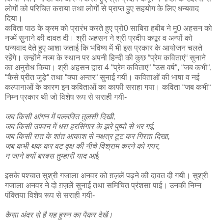
लोगों को परिचित कराया तथा लोगों से प्राप्त हुए सहयोग के लिए धन्यवाद
दिया।
कविता पाठ के क्रम को प्रारंभ करते हुए प्रो0 साबिरा हबीब ने मु0 अहसन को
नज्में सुनाने की दावत दी। श्री अहसन ने श्री प्रदीप कपूर व अन्यों को
धन्यवाद देते हुए आशा जताई कि भविष्य में भी इस प्रकार के आयोजन चलते
रहेंगे। उन्होंने नज्म के स्थान पर अपनी हिन्दी की कुछ “प्रेम कविताएं“ सुनाने
का अनुरोध किया। श्री अहसन द्वारा 4 “प्रेम कविताएं“ “उस वर्ष“, “जब कभी“,
“कैसे प्रीत जुडे़“ तथा “क्या अन्तर“ सुनाई गयीं। कविताओं की भाषा व नई
कल्पानाओं के कारण इन कविताओं का काफी सराहा गया। कविता “जब कभी“
निम्न प्रकार थी जो विशेष रूप से सराही गयी-
जब किसी आंगन में पल्लवित तुलसी दिखी,
जब किसी उपवन में धरा हरसिंगार के झरे पुष्पों से भर गई,
जब किसी रात के शांत आकाश से नक्षत्र टूट कर गिरता दिखा,
जब कभी थक कर वट वृक्ष की नीचे विश्राम करने को गयर,
न जाने क्यों बरबस तुम्हारी याद आ
ई
इसके पश्चात सुश्री गजाला अनवर को ग़ज़लें पढ़ने की दावत दी गयी। सुश्री
गजाला अनवर ने दो ग़ज़लें सुनाई तथा समिचित प्रंशसा पाई। उनकी निम्न
पंक्तिया विशेष रूप से सराही गयी-
कैसा अंदर से है यह हुस्न का पैकर देखें।