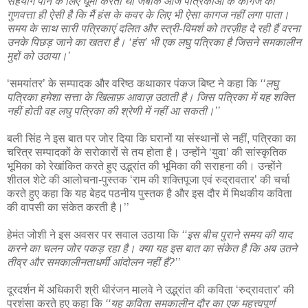
सहयोग पाने के लिए घूमा करता था जबकि आज पत्रिकाओं के कागज की
गुणवत्ता ही ऐसी है कि मैं हंस के कवर के लिए भी ऐसा कागज नहीं लगा पाता।
समय के साथ सारी पत्रिकाएं दलित और स्त्री-विमर्श को तरज़ीह दे रही हैं वरना
उनके पिछड़ जाने का खतरा है। ‘हंस’ भी एक लघु पत्रिका है जिसने समकालीन
मुद्दों को उठाया।’
‘समयांतर’ के सम्पादक और वरिष्ठ कथाकार पंकज बिष्ट ने कहा कि
‘‘लघु
पत्रिका हमेशा सत्ता के खिलाफ़ आवाज़ उठाती है। जिस पत्रिका में यह शक्ति
नहीं होती वह लघु पत्रिका की श्रेणी में नहीं आ सकती।’’
बली सिंह ने इस बात पर जोर दिया कि घरानों या संस्थानों से नहीं, पत्रिका का
चरित्र सम्पादकों के सरोकारों से तय होता है। उन्होंने ‘युवा’ की सांस्कृतिक
भूमिका को रेखांकित करते हुए उद्भ्रांत की भूमिका की सराहना की। उन्होंने
शीतल शेटे की आलोचना-पुस्तक ‘राम की शक्तिपूजा एवं रुद्रावतार’ की चर्चा
करते हुए कहा कि यह बेहद पठनीय पुस्तक है और इस दौर में मिथकीय कविता
की वापसी का संकेत करती है।’’
हेमंत जोशी ने इस अवसर पर सवाल उठाया कि
‘‘इस बीच पुराने समय की याद
करने का चलन जोर पकड़ रहा है। क्या यह इस बात का संकेत है कि अब उतने
तीव्र और समकालीनताधर्मी आंदोलन नहीं हैं?’’
दूरदर्शन में अधिकारी श्री धीरंजन मालवे ने उद्भ्रांत की कविता ‘रुद्रावतार’ की
प्रशंसा करते हुए कहा कि
‘‘यह कविता समकालीन दौर का एक महत्त्वपूर्ण