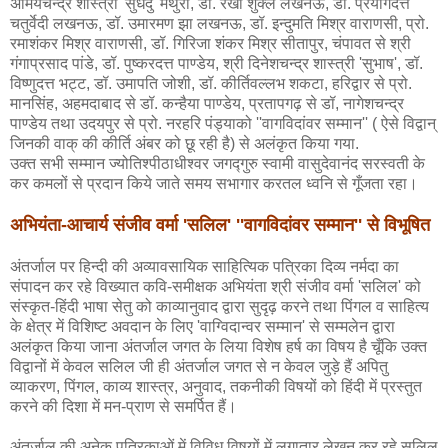
अमियचन्द्र शास्त्री 'सुधेंदु' मथुरा, डॉ. रेखा शुक्ल लखनऊ, डॉ. प्रयागदत्त
चतुर्वेदी लखनऊ, डॉ. उमारमण झा लखनऊ, डॉ. इन्दुमति मिश्र वाराणसी, प्रो.
रमाशंकर मिश्र वाराणसी, डॉ. गिरिजा शंकर मिश्र सीतापुर, चंपावत से श्री
गंगाप्रसाद पांडे, डॉ. पुष्करदत्त पाण्डेय, श्री दिनेशचन्द्र शास्त्री 'सुभाष', डॉ.
विष्णुदत्त भट्ट, डॉ. उमापति जोशी, डॉ. कीर्तिवल्लभ शकटा, हरिद्वार से प्रो.
मानसिंह, अहमदाबाद से डॉ. कन्हैया पाण्डेय, प्रतापगढ़ से डॉ, नागेशचन्द्र
पाण्डेय तथा उदयपुर से प्रो. नरहरि पंड्याको ''वागविदांवर सम्मान'' ( ऐसे विद्वान्
जिनकी वाक् की कीर्ति अंबर को छू रही है) से अलंकृत किया गया.
उक्त सभी सम्मान ज्योतिश्पीठाधीश्वर जगद्गुरु स्वामी वासुदेवानंद सरस्वती के
कर कमलों से प्रदान किये जाते समय सभागार करतल ध्वनि से गूँजता रहा।
अभियंता-आचार्य संजीव वर्मा 'सलिल' ''वागविदांवर सम्मान'' से विभूषित
अंतर्जाल पर हिन्दी की अव्यावसायिक साहित्यिक पत्रिका दिव्य नर्मदा का
संपादन कर रहे विख्यात कवि-समीक्षक अभियंता श्री संजीव वर्मा 'सलिल' को
संस्कृत-हिंदी भाषा सेतु को काव्यानुवाद द्वारा सुदृढ़ करने तथा पिंगल व साहित्य
के क्षेत्र में विशिष्ट अवदान के लिए 'वाग्विदान्वर सम्मान' से सम्मलेन द्वारा
अलंकृत किया जाना अंतर्जाल जगत के लिया विशेष हर्ष का विषय है चूँकि उक्त
विद्वानों में केवल सलिल जी ही अंतर्जाल जगत से न केवल जुड़े हैं अपितु
व्याकरण, पिंगल, काव्य शास्त्र, अनुवाद, तकनीकी विषयों को हिंदी में प्रस्तुत
करने की दिशा में मन-प्राण से समर्पित हैं।
अंतर्जाल की अनेक पत्रिकाओं में विविध विषयों में लगातार लेखन कर रहे सलिल