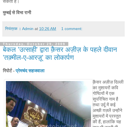
सकता है।
मुम्बई से विभा रानी
नियंत्रक । Admin
at
10:26 AM
1 comment:
Thursday, October 29, 2009
बेकल 'उत्साही' द्वारा क़ैसर अज़ीज़ के पहले दीवान
'तक़्मील-ए-आरज़ू' का लोकार्पण
रिपोर्ट -
प्रेमचंद सहजवाला
क़ैसर अज़ीज़ दिल्ली
का मुशायरों कवि
गोष्ठियों में एक
सुपरिचित नाम है
तथा उर्दू में कई
अच्छी ग़ज़लें उन्होंने
मुशायरों में प्रस्तुत
की हैं, हालांकि यह