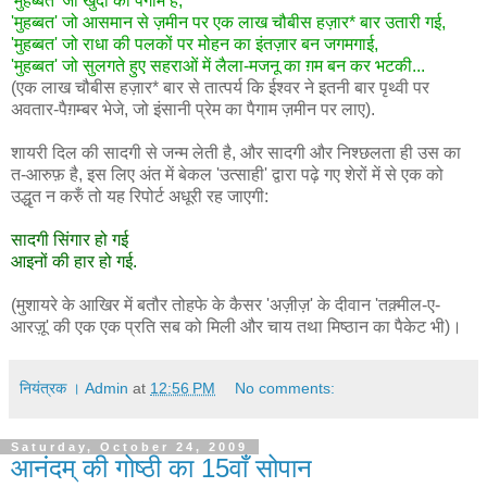
'
मुहब्बत' जो खुदा का पैगाम है,
'मुहब्बत' जो आसमान से ज़मीन पर एक लाख चौबीस हज़ार* बार उतारी गई,
'मुहब्बत' जो राधा की पलकों पर मोहन का इंतज़ार बन जगमगाई,
'मुहब्बत' जो सुलगते हुए सहराओं में लैला-मजनू का ग़म बन कर भटकी...
(एक लाख चौबीस हज़ार* बार से तात्पर्य कि ईश्वर ने इतनी बार पृथ्वी पर
अवतार-पैग़म्बर भेजे, जो इंसानी प्रेम का पैगाम ज़मीन पर लाए).
शायरी दिल की सादगी से जन्म लेती है, और सादगी और निश्छलता ही उस का
त-आरुफ़ है, इस लिए अंत में बेकल 'उत्साही' द्वारा पढ़े गए शेरों में से एक को
उद्धृत न करुँ तो यह रिपोर्ट अधूरी रह जाएगी:
सादगी सिंगार हो गई
आइनों की हार हो गई.
(मुशायरे के आखिर में बतौर तोहफे के कैसर 'अज़ीज़' के दीवान 'तक़्मील-ए-
आरज़ू' की एक एक प्रति सब को मिली और चाय तथा मिष्ठान का पैकेट भी)।
नियंत्रक । Admin
at
12:56 PM
No comments:
Saturday, October 24, 2009
आनंदम् की गोष्ठी का 15वाँ सोपान