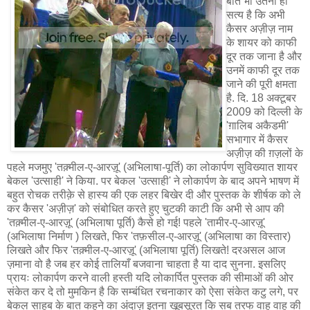
बात भी उतनी ही
सत्य है कि अभी
कैसर अज़ीज़ नाम
के शायर को काफी
दूर तक जाना है और
उनमें काफी दूर तक
जाने की पूरी क्षमता
है. दि. 18 अक्टूबर
2009 को दिल्ली के
'ग़ालिब अकैडमी'
सभागार में कैसर
अज़ीज़ की ग़ज़लों के
पहले मजमुए 'तक़्मील-ए-आरज़ू' (अभिलाषा-पूर्ति) का लोकार्पण सुविख्यात शायर
बेकल 'उत्साही' ने किया. पर बेकल 'उत्साही' ने लोकार्पण के बाद अपने भाषण में
बहुत रोचक तरीक़े से हास्य की एक लहर बिखेर दी और पुस्तक के शीर्षक को ले
कर कैसर 'अज़ीज़' को संबोधित करते हुए चुटकी काटी कि अभी से आप की
'तक़्मील-ए-आरज़ू' (अभिलाषा पूर्ति) कैसे हो गई! पहले 'तामीर-ए-आरज़ू'
(अभिलाषा निर्माण ) लिखते, फिर 'तफ़सील-ए-आरज़ू' (अभिलाषा का विस्तार)
लिखते और फिर 'तक़्मील-ए-आरज़ू' (अभिलाषा पूर्ति) लिखते! दरअसल आज
ज़माना वो है जब हर कोई तालियाँ बजवाना चाहता है या दाद सुनना. इसलिए
प्रायः लोकार्पण करने वाली हस्ती यदि लोकार्पित पुस्तक की सीमाओं की ओर
संकेत कर दे तो मुमकिन है कि सम्बंधित रचनाकार को ऐसा संकेत कटु लगे, पर
बेकल साहब के बात कहने का अंदाज़ इतना खूबसूरत कि सब तरफ वाह वाह की