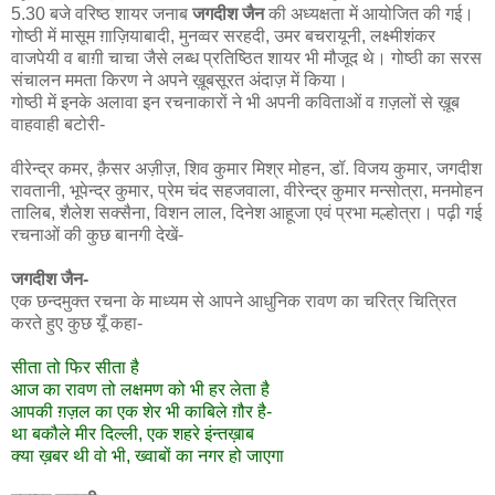
5.30 बजे वरिष्ठ शायर जनाब
जगदीश जैन
की अध्यक्षता में आयोजित की गई।
गोष्ठी में मासूम ग़ाज़ियाबादी, मुनव्वर सरहदी, उमर बचरायूनी, लक्ष्मीशंकर
वाजपेयी व बाग़ी चाचा जैसे लब्ध प्रतिष्ठित शायर भी मौजूद थे। गोष्ठी का सरस
संचालन ममता किरण ने अपने ख़ूबसूरत अंदाज़ में किया।
गोष्ठी में इनके अलावा इन रचनाकारों ने भी अपनी कविताओं व ग़ज़लों से ख़ूब
वाहवाही बटोरी-
वीरेन्द्र कमर, क़ैसर अज़ीज़, शिव कुमार मिश्र मोहन, डॉ. विजय कुमार, जगदीश
रावतानी, भूपेन्द्र कुमार, प्रेम चंद सहजवाला, वीरेन्द्र कुमार मन्सोत्रा, मनमोहन
तालिब, शैलेश सक्सैना, विशन लाल, दिनेश आहूजा एवं प्रभा मल्होत्रा। पढ़ी गई
रचनाओं की कुछ बानगी देखें-
जगदीश जैन-
एक छन्दमुक्त रचना के माध्यम से आपने आधुनिक रावण का चरित्र चित्रित
करते हुए कुछ यूँ कहा-
सीता तो फिर सीता है
आज का रावण तो लक्षमण को भी हर लेता है
आपकी ग़ज़ल का एक शेर भी काबिले ग़ौर है-
था बकौले मीर दिल्ली, एक शहरे इंन्तख़ाब
क्या ख़बर थी वो भी, ख्वाबों का नगर हो जाएगा