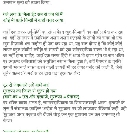
अनमोल मूल्य को व्यक्त किया:
गले लगा के मिला ईद सब से जब भी मैं
कोई भी फ़र्क़ किसी में कहाँ नज़र आया.
जहाँ एक तरफ उर्दू-हिंदी का संगम बेहद खुश-मिज़ाजी का माहौल पैदा कर रहा
था, वहीं सभागार में उपस्थित अलग अलग मज़हबों के लोगों का संगम भी एक
खुश-मिज़ाजी भरा माहौल ही पैदा कर रहा था. यह बात दीगर है कि कोई कोई
शायर बहुत संकीर्ण तरीक़े से शायरी को एक सांप्रदायिक शक्ल भी दे रहा था,
जो नहीं होना चाहिए. जहाँ एक तरफ हिंदी में आज भी कृष्ण-प्रेम या राम-भक्ति
पर उत्कृष्ट कविताओं को समुचित स्थान मिला हुआ है, वहीं पैगम्बर के प्रति
अपनी भावनाएं व्यक्त करने वाली शायरी भी हर जगह पसंद की जाती है, जैसे
ज़ुबैर अहमद 'कमर' साहब द्वारा पढ़ा हुआ यह शेर:
नूर से जगमगाने लगे बामो-दर,
मुस्तफा का जिधर से गुज़र हो गया
(बामो-दर = छत और दरवाज़े, मुस्तफा = पैग़म्बर),
पर भक्ति काव्य अलग है, साम्प्रदायिकता या सियासतबाज़ी अलग. मुशायरे के
शुरू में संचालक फ़ाक़िर 'अदीब' ने 'मुहब्बत' पर जो लाजवाब पंक्तियाँ कही, वही
'मुहब्बत' अगर मज़हब की दीवारें तोड़ कर एक मुशायरा बन कर जगमगाए तो
बेहतर: