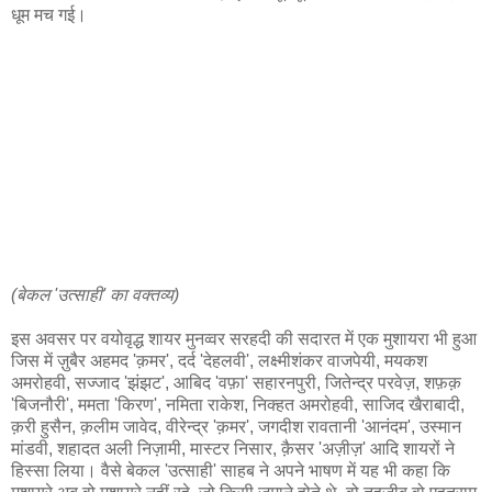
धूम मच गई।
(बेकल 'उत्साही' का वक्तव्य)
इस अवसर पर वयोवृद्ध शायर मुनव्वर सरहदी की सदारत में एक मुशायरा भी हुआ
जिस में ज़ुबैर अहमद 'क़मर', दर्द 'देहलवी', लक्ष्मीशंकर वाजपेयी, मयकश
अमरोहवी, सज्जाद 'झंझट', आबिद 'वफ़ा' सहारनपुरी, जितेन्द्र परवेज़, शफ़क़
'बिजनौरी', ममता 'किरण', नमिता राकेश, निक्हत अमरोहवी, साजिद खैराबादी,
क़री हुसैन, क़लीम जावेद, वीरेन्द्र 'क़मर', जगदीश रावतानी 'आनंदम', उस्मान
मांडवी, शहादत अली निज़ामी, मास्टर निसार, क़ैसर 'अज़ीज़' आदि शायरों ने
हिस्सा लिया। वैसे बेकल 'उत्साही' साहब ने अपने भाषण में यह भी कहा कि