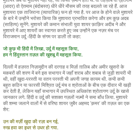
मुशायरे अब वो मुशायरे नहीं रहे, जो किसी ज़माने होते थे. वो तहज़ीब वो एहतराम
(आदर) वो ऐतमाम (बंदोबस्त) धीरे धीरे मौसम की तरह बदलते जा रहे हैं. आज
मुशायरा एक ताजिराना (व्यापारिक) फन हो गया है. पर आज के होने वाले मुशायरे
के बारे में उन्होंने भरोसा किया कि मुशायरा प्रभावित करेगा और हम कुछ अदब
(साहित्य) सुनेंगे. मुशायरे की कमान संभाली युवा शायर फ़ाक़िर अदीब ने और
मुशायरे में आए शायरों का स्वागत करते हुए जब उन्होंने एक नज़र मंच पर
विराजमान उर्दू -हिंदी के संगम पर डाली तो कहा:
जो कुछ भी हिंदी में लिखा, उर्दू में महसूस किया,
हम ने हिंदुस्तान ग़ज़ल की खुशबू में महसूस किया.
दिल्ली में हज़रत निज़ामुद्दीन की दरगाह व मिर्ज़ा ग़ालिब और अमीर खुसरो के
मकबरों की शरण में बने इस सभागार में जहाँ शराब और शबाब से जुड़ी शायरी भी
थी, वहीं खुदा-परस्ती या वतन परस्ती भी अपनी जगह कायम थी. कभी कभी
बहुत कठिन या फारसी मिश्रित उर्दू मंच व श्रोताओं के बीच एक दीवार भी खड़ी
कर देती है, लेकिन यहाँ सभागार में उपस्थित अधिकांश श्रोतागण उर्दू के खासे
जानकार लगे. हिंदी व उर्दू की सशक्त गज़लों नज़्मों ने समा बाँध लिया. मुशायरे
की शम्मा जलाने वालों में से वरिष्ठ शायर जुबैर अहमद 'क़मर' की ग़ज़ल का एक
शेर:
उन की मर्ज़ी खुदा की रज़ा बन गई,
रुख हवा का इधर से उधर हो गया.