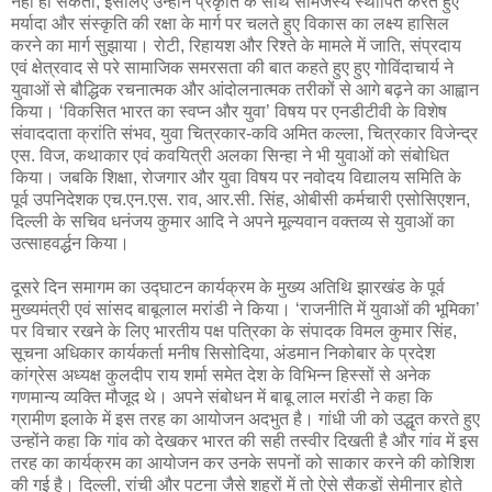
नहीं हो सकता, इसलिए उन्होंने प्रकृति के साथ सामंजस्य स्थापित करते हुए
मर्यादा और संस्कृति की रक्षा के मार्ग पर चलते हुए विकास का लक्ष्य हासिल
करने का मार्ग सुझाया। रोटी, रिहायश और रिश्ते के मामले में जाति, संप्रदाय
एवं क्षेत्रवाद से परे सामाजिक समरसता की बात कहते हुए हुए गोविंदाचार्य ने
युवाओं से बौद्धिक रचनात्मक और आंदोलनात्मक तरीकों से आगे बढ़ने का आह्वान
किया। ‘विकसित भारत का स्वप्न और युवा’ विषय पर एनडीटीवी के विशेष
संवाददाता क्रांति संभव, युवा चित्रकार-कवि अमित कल्ला, चित्रकार विजेन्द्र
एस. विज, कथाकार एवं कवयित्री अलका सिन्हा ने भी युवाओं को संबोधित
किया। जबकि शिक्षा, रोजगार और युवा विषय पर नवोदय विद्यालय समिति के
पूर्व उपनिदेशक एच.एन.एस. राव, आर.सी. सिंह, ओबीसी कर्मचारी एसोसिएशन,
दिल्ली के सचिव धनंजय कुमार आदि ने अपने मूल्यवान वक्तव्य से युवाओं का
उत्साहवर्द्धन किया।
दूसरे दिन समागम का उद्‍घाटन कार्यक्रम के मुख्य अतिथि झारखंड के पूर्व
मुख्यमंत्री एवं सांसद बाबूलाल मरांडी ने किया। ‘राजनीति में युवाओं की भूमिका’
पर विचार रखने के लिए भारतीय पक्ष पत्रिका के संपादक विमल कुमार सिंह,
सूचना अधिकार कार्यकर्ता मनीष सिसोदिया, अंडमान निकोबार के प्रदेश
कांग्रेस अध्यक्ष कुलदीप राय शर्मा समेत देश के विभिन्न हिस्सों से अनेक
गणमान्य व्यक्ति मौजूद थे। अपने संबोधन में बाबू लाल मरांडी ने कहा कि
ग्रामीण इलाके में इस तरह का आयोजन अदभुत है। गांधी जी को उद्धृत करते हुए
उन्होंने कहा कि गांव को देखकर भारत की सही तस्वीर दिखती है और गांव में इस
तरह का कार्यक्रम का आयोजन कर उनके सपनों को साकार करने की कोशिश
की गई है। दिल्ली, रांची और पटना जैसे शहरों में तो ऐसे सैकड़ों सेमीनार होते