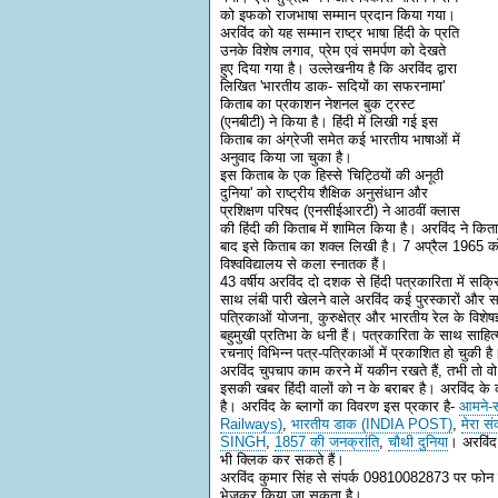
को इफको राजभाषा सम्मान प्रदान किया गया।
अरविंद को यह सम्मान राष्ट्र भाषा हिंदी के प्रति
उनके विशेष लगाव, प्रेम एवं समर्पण को देखते
हुए दिया गया है। उल्लेखनीय है कि अरविंद द्वारा
लिखित 'भारतीय डाक- सदियों का सफरनामा'
किताब का प्रकाशन नेशनल बुक ट्रस्ट
(एनबीटी) ने किया है। हिंदी में लिखी गई इस
किताब का अंग्रेजी समेत कई भारतीय भाषाओं में
अनुवाद किया जा चुका है।
इस किताब के एक हिस्से 'चिट्ठियों की अनूठी
दुनिया' को राष्ट्रीय शैक्षिक अनुसंधान और
प्रशिक्षण परिषद (एनसीईआरटी) ने आठवीं क्लास
की हिंदी की किताब में शामिल किया है। अरविंद ने क
बाद इसे किताब का शक्ल लिखी है। 7 अप्रैल 1965 को यू
विश्वविद्यालय से कला स्नातक हैं।
43 वर्षीय अरविंद दो दशक से हिंदी पत्रकारिता में सक
साथ लंबी पारी खेलने वाले अरविंद कई पुरस्कारों और सम
पत्रिकाओं योजना, कुरुक्षेत्र और भारतीय रेल के विशेषज्
बहुमुखी प्रतिभा के धनी हैं। पत्रकारिता के साथ साहित
रचनाएं विभिन्न पत्र-पत्रिकाओं में प्रकाशित हो चुकी है
अरविंद चुपचाप काम करने में यकीन रखते हैं, तभी तो वो व
इसकी खबर हिंदी वालों को न के बराबर है। अरविंद 
है। अरविंद के ब्लागों का विवरण इस प्रकार है-
आमने-
Railways)
,
भारतीय डाक (INDIA POST)
,
मेरा स
SINGH
,
1857 की जनक्रांति
,
चौथी दुनिया
। अरविंद 
भी क्लिक कर सकते हैं।
अरविंद कुमार सिंह से संपर्क 09810082873 पर फो
भेजकर किया जा सकता है।