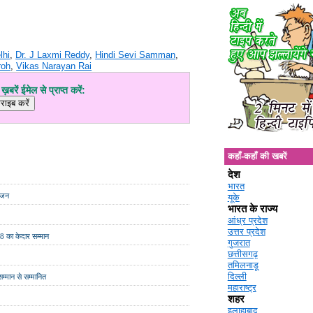
lhi
,
Dr. J Laxmi Reddy
,
Hindi Sevi Samman
,
oh
,
Vikas Narayan Rai
़बरें ईमेल से प्राप्त करें:
कहाँ-कहाँ की खबरें
देश
भारत
योजन
यूके
भारत के राज्य
आंध्र प्रदेश
उत्तर प्रदेश
08 का केदार सम्मान
गुजरात
छत्तीसगढ़
तमिलनाडू
दिल्ली
म्मान से सम्मानित
महाराष्ट्र
शहर
इलाहाबाद