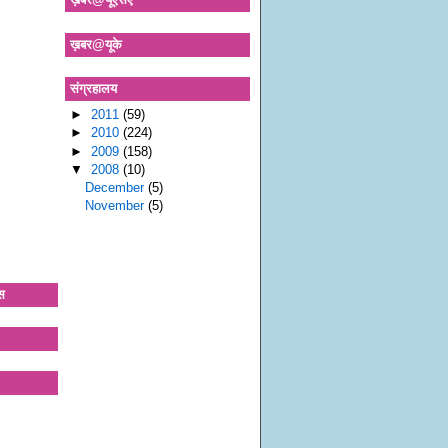
ख़बर@यूके
संग्रहालय
►
2011
(59)
►
2010
(224)
►
2009
(158)
▼
2008
(10)
December
(5)
November
(5)
स