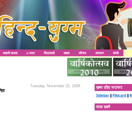
कहानी-कलश
e-मदद
चित्रावली
वाहक
परिचय
अंशदान
संपर्क
Tuesday, November 25, 2008
ख़बर प़ढिए फटाफट
नित
Sidebar
||
Flipcard
||
M
ताज़ा ख़बरें