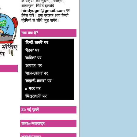
कार्यक्रम की सूचना, निमंत्रण,
आमंत्रण, रिपोर्ट इत्यादि
hindyugm@gmail.com
पर
ईमेल करें। इस प्रकार आप हिन्दी
प्रेमियों से सीधे जुड़ पायेंगे।
नया क्या है?
'हिन्दी-खबरें' पर
'बैठक' पर
'कविता' पर
'आवाज़' पर
'बाल-उद्यान' पर
'कहानी-कलश' पर
e-मदद पर
'चित्रावली' पर
25 नई ख़बरें
ख़बर@महाराष्ट्र
ख़बर@यूएसए