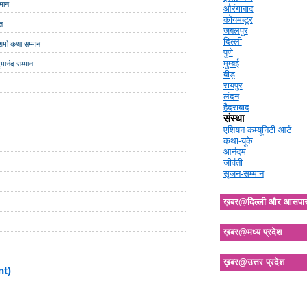
्मान
औरंगाबाद
कोयमब्टूर
ित
जबलपुर
दिल्ली
शर्मा कथा सम्मान
पुणे
मुम्बई
मानंद सम्मान
बीड़
रायपुर
लंदन
हैदराबाद
संस्था
एशियन कम्यूनिटी आर्ट
कथा-यूके
आनंदम
जीवंती
सृजन-सम्मान
ख़बर@दिल्ली और आसपा
ख़बर@मध्य प्रदेश
ख़बर@उत्तर प्रदेश
nt)