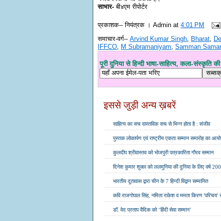
साभार-
बी४एम रीपोर्टर
प्रकाशक--
नियंत्रक । Admin
at
4:01 PM
समाचार-वर्ग--
Arvind Kumar Singh
,
Bharat
,
De
IFFCO
,
M Subramaniyam
,
Samman Samar
पूरी दुनिया से हिन्दी भाषा-साहित्य, कला-संस्कृति की ख
इससे जुड़ी अन्य ख़बरें
साहित्य का सच वास्तविक सच से भिन्न होता है : संजीव
पुस्तक लोकार्पण एवं राष्ट्रीय एकता सम्मान समारोह का आ
कुलदीप श्रीवास्तव को भोजपुरी पत्रकारिता गौरव सम्मान
दिनेश कुमार शुक्ल को ललमुनिया की दुनिया के लिए वर्ष 20
भारतीय दूतावास द्वारा चीन के 7 हिन्दी विद्वान सम्मानित
कवि राजगोपाल सिंह, नमिता राकेश व ममता किरण 'परिचय' स
डॉ. वेद प्रताप वैदिक को ‘हिंदी सेवा सम्मान’