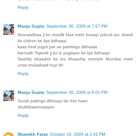
Reply
Manju Gupta
September 30, 2009 at 7:57 PM
Anuraadhaa ji ko moulik klaa mein bnaayi prkruti aur shanti
ke chitron ke liye bdhaayi .
kaas hind yugm par ve paintings dikhaate .
karmath Tejendr ji ko is yogdaan ke liye bdhaayi ..
Saahity ekaadmi ke srv bhaashiy smmeln Mumbai mein
unse mulaakaat huyi thi .
Reply
Manju Gupta
September 30, 2009 at 8:01 PM
Sundr paitings dikhaayi de rhin haen .
shubhkaamnaayen .
Reply
Shamikh Faraz
October 18, 2009 at 1:41 PM