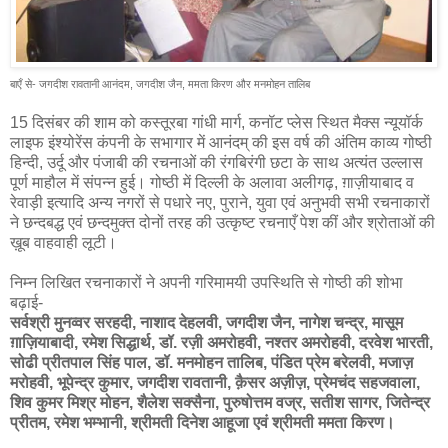
बाएँ से- जगदीश रावतानी आनंदम, जगदीश जैन, ममता किरण और मनमोहन तालिब
15 दिसंबर की शाम को कस्तूरबा गांधी मार्ग, कनॉट प्लेस स्थित मैक्स न्यूयॉर्क
लाइफ इंश्योरेंस कंपनी के सभागार में आनंदम् की इस वर्ष की अंतिम काव्य गोष्ठी
हिन्दी, उर्दू और पंजाबी की रचनाओं की रंगबिरंगी छटा के साथ अत्यंत उल्लास
पूर्ण माहौल में संपन्न हुई। गोष्ठी में दिल्ली के अलावा अलीगढ़, ग़ाज़ीयाबाद व
रेवाड़ी इत्यादि अन्य नगरों से पधारे नए, पुराने, युवा एवं अनुभवी सभी रचनाकारों
ने छन्दबद्ध एवं छन्दमुक्त दोनों तरह की उत्कृष्ट रचनाएँ पेश कीं और श्रोताओं की
ख़ूब वाहवाही लूटी।
निम्न लिखित रचनाकारों ने अपनी गरिमामयी उपस्थिति से गोष्ठी की शोभा
बढ़ाई-
सर्वश्री मुनव्वर सरहदी, नाशाद देहलवी, जगदीश जैन, नागेश चन्द्र, मासूम
ग़ाज़ियाबादी, रमेश सिद्धार्थ, डॉ. रज़ी अमरोहवी, नश्तर अमरोहवी, दरवेश भारती,
सोढी प्रीतपाल सिंह पाल, डॉ. मनमोहन तालिब, पंडित प्रेम बरेलवी, मजाज़
मरोहवी, भूपेन्द्र कुमार, जगदीश रावतानी, क़ैसर अज़ीज़, प्रेमचंद सहजवाला,
शिव कुमर मिश्र मोहन, शैलेश सक्सैना, पुरुषोत्तम वज्र, सतीश सागर, जितेन्द्र
प्रीतम, रमेश भम्भानी, श्रीमती दिनेश आहूजा एवं श्रीमती ममता किरण।