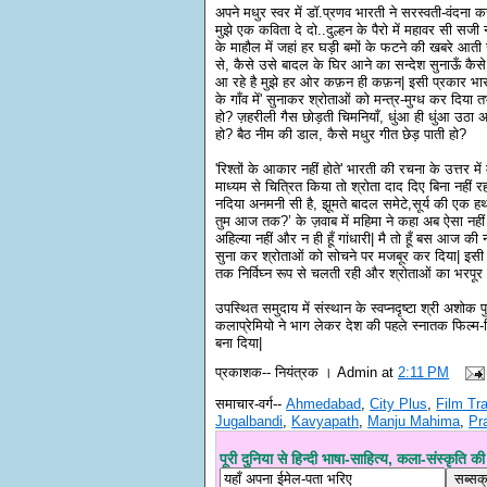
अपने मधुर स्वर में डॉ.प्रणव भारती ने सरस्वती-वंदना
मुझे एक कविता दे दो..दुल्हन के पैरो में महावर सी सज
के माहौल में जहां हर घड़ी बमों के फटने की खबरे आती
से, कैसे उसे बादल के घिर आने का सन्देश सुनाऊँ कैस
आ रहे है मुझे हर ओर कफ़न ही कफ़न| इसी प्रकार भार
के गाँव में' सुनाकर श्रोताओं को मन्त्र-मुग्ध कर दिया
हो? ज़हरीली गैस छोड़ती चिमनियाँ, धुंआ ही धुंआ उठा अम
हो? बैठ नीम की डाल, कैसे मधुर गीत छेड़ पाती हो?
'रिश्तों के आकार नहीं होते' भारती की रचना के उत्तर में
माध्यम से चित्रित किया तो श्रोता दाद दिए बिना नहीं र
नदिया अनमनी सी है, झूमते बादल समेटे,सूर्य की एक हथकड
तुम आज तक?’ के ज़वाब में महिमा ने कहा अब ऐसा नहीं ह
अहिल्या नहीं और न ही हूँ गांधारी| मै तो हूँ बस आज की
सुना कर श्रोताओं को सोचने पर मजबूर कर दिया| इसी प्
तक निर्विघ्न रूप से चलती रही और श्रोताओं का भरपूर
उपस्थित समुदाय में संस्थान के स्वप्नदृष्टा श्री अशोक
कलाप्रेमियो ने भाग लेकर देश की पहले स्नातक फिल्म-श
बना दिया|
प्रकाशक--
नियंत्रक । Admin
at
2:11 PM
समाचार-वर्ग--
Ahmedabad
,
City Plus
,
Film Tra
Jugalbandi
,
Kavyapath
,
Manju Mahima
,
Pr
पूरी दुनिया से हिन्दी भाषा-साहित्य, कला-संस्कृति की ख