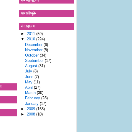
ख़बर@यूके
संग्रहालय
►
2011
(59)
▼
2010
(224)
December
(6)
November
(8)
October
(34)
September
(17)
August
(31)
July
(8)
June
(7)
May
(11)
स
April
(27)
March
(30)
February
(28)
January
(17)
►
2009
(158)
►
2008
(10)