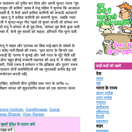
 कर वातावरण को पुनीत कर दिया और अपनी सुन्दर रचना ''तुम
ी नाजुक सी कविता' ज़वाब में मंजु महिमा ने सुनाया कि आजकल
 रहती हैं, मै कैसे अपने कविता कामिनी को सजाऊँ अलंकारों
े पहना दूं मै कविता कामिनी को सतरंगी चूनर, जबकि नज़र
ती ने सुन्दर-मधुर गीत 'पहले तो कूका करती थी कोयल मन
 तभी मंजु ने कोयल से ही पूछ लिया, 'कोयल तुम कैसे कूक पाती
्बर में, कैसे तुम श्वासों को सहला, हरियाले गीत सुना पाती
 मंजु ने चाहत और प्रारब्ध का बिम्ब भाई-बहन के संबंधों के
ह सके| नारी-विमर्श की रचना, ’तृप्त सागर के किनारे एक
़ी है|’ प्रणव ने सुनाई और 'क्यों गरल के घूँट पीती रहीं
ोगा 'बहुत होगई मनमानी महानता की आड़ में, मै सीता नहीं,
 नारी, जिसे रचना है वर्त्तमान न कि इतिहास और पुराण' रचना
कहाँ-कहाँ की खबरें
रकार दोनों कवयित्रियों की यह जुगलबंदी करीब डेढ़ घंटे
देश
 मनोरंजन करती रही|
भारत
यूके
 पुरोहित, श्रीमती वीणा पुरोहित तथा नगर के करीब ५०
भारत के राज्य
िक्षण संस्था की शुक्रवारीय संध्या को एक यादगार संध्या
आंध्र प्रदेश
उत्तर प्रदेश
गुजरात
छत्तीसगढ़
ining Institute
,
Gandhinagar
,
Gujrat
,
तमिलनाडू
anav Bharati
,
Vijay Ranjan
दिल्ली
महाराष्ट्र
़बरें ईमेल से प्राप्त करें:
शहर
इलाहाबाद