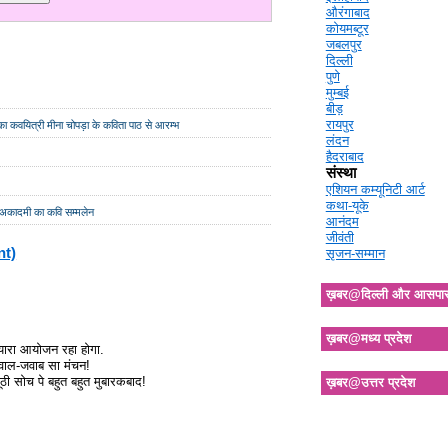
औरंगाबाद
कोयमब्टूर
जबलपुर
दिल्ली
पुणे
मुम्बई
बीड़
रायपुर
 का कवयित्री मीना चोपड़ा के कविता पाठ से आरम्भ
लंदन
हैदराबाद
संस्था
एशियन कम्यूनिटी आर्ट
कथा-यूके
्य अकादमी का कवि सम्मलेन
आनंदम
जीवंती
nt)
सृजन-सम्मान
ख़बर@दिल्ली और आसपा
ख़बर@मध्य प्रदेश
प्यारा आयोजन रहा होगा.
वाल-जवाब सा मंचन!
 सोच पे बहुत बहुत मुबारकबाद!
ख़बर@उत्तर प्रदेश