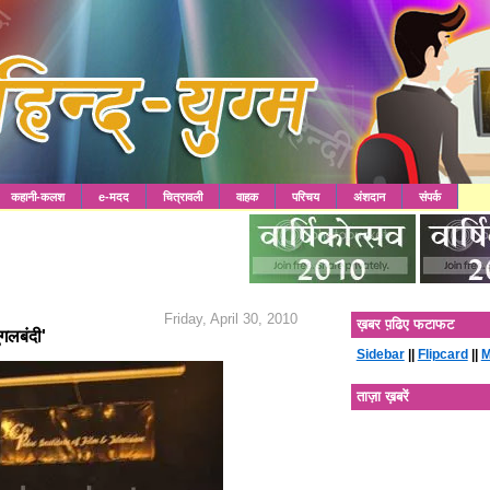
कहानी-कलश
e-मदद
चित्रावली
वाहक
परिचय
अंशदान
संपर्क
Friday, April 30, 2010
ख़बर प़ढिए फटाफट
गलबंदी'
Sidebar
||
Flipcard
||
M
ताज़ा ख़बरें