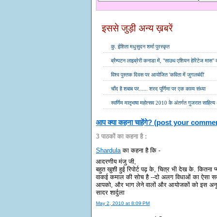
इससे जुड़ी अन्य ख़बरें
कु. ईशिता मधुसुदन शर्मा पुरस्कृत
ब्रैम्पटन लाइब्रेरी कनाडा में, "साउथ एशियन हेरिटेज मास"
विश्व पुस्तक दिवस पर आयोजित 'कविता में जुगलबंदी'
चाँद है शबाब पर...... शरद पूर्णिमा पर एक काव्य संध्या
स्वर्णिम मातृभाषा महोत्सव 2010 के अंतर्गत गुजरात साहित
आप क्या कहना चाहेंगे? (post your comme
3 पाठकों का कहना है :
Shardula
का कहना है कि -
आदरणीय मंजु जी,
बहुत खुशी हुई रिपोर्ट पढ़ के, चित्र भी देख के. कितना 
वाकई कमाल की सोच है --दो अलग विधाओं का ऐसा स
आपको, और भाग लेने वालों और आयोजकों को इस अनूठी
सादर शार्दुला
May 2, 2010 at 8:09 PM