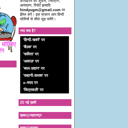
कार्यक्रम की सूचना, निमंत्रण,
आमंत्रण, रिपोर्ट इत्यादि
hindyugm@gmail.com
पर
ईमेल करें। इस प्रकार आप हिन्दी
प्रेमियों से सीधे जुड़ पायेंगे।
नया क्या है?
'हिन्दी-खबरें' पर
'बैठक' पर
'कविता' पर
'आवाज़' पर
'बाल-उद्यान' पर
'कहानी-कलश' पर
e-मदद पर
'चित्रावली' पर
25 नई ख़बरें
ख़बर@महाराष्ट्र
ख़बर@यूएसए