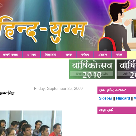
कहानी-कलश
e-मदद
चित्रावली
वाहक
परिचय
अंशदान
संपर्क
Friday, September 25, 2009
ख़बर प़ढिए फटाफट
 सम्मानित
Sidebar
||
Flipcard
||
M
ताज़ा ख़बरें