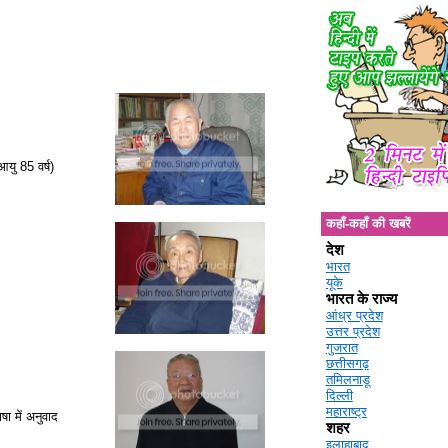
(आयु 85 वर्ष)
कहाँ-कहाँ की खबरें
देश
भारत
यूके
)
भारत के राज्य
आंध्र प्रदेश
उत्तर प्रदेश
गुजरात
छत्तीसगढ़
तमिलनाडू
दिल्ली
महाराष्ट्र
षा में अनुवाद
शहर
इलाहाबाद