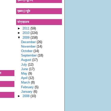
ख़बर@यूके
संग्रहालय
►
2011
(59)
►
2010
(224)
▼
2009
(158)
December
(26)
November
(14)
October
(14)
September
(18)
August
(17)
July
(12)
June
(17)
स
May
(9)
April
(12)
March
(8)
February
(5)
January
(6)
►
2008
(10)