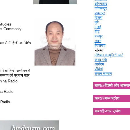
औरंगाबाद
कोयमब्टूर
जबलपुर
दिल्ली
पुणे
Studies
मुम्बई
Less Commonly
बीड़
रायपुर
लंदन
ालयों में हिन्दी का विशेष
हैदराबाद
संस्था
एशियन कम्यूनिटी आर्ट
कथा-यूके
आनंदम
जीवंती
विश्व हिन्दी सम्मेलन में
सृजन-सम्मान
दी सम्मान एवं प्रमाण पत्र
hina Radio
ख़बर@दिल्ली और आसपा
na Radio
ख़बर@मध्य प्रदेश
 Radio
ख़बर@उत्तर प्रदेश