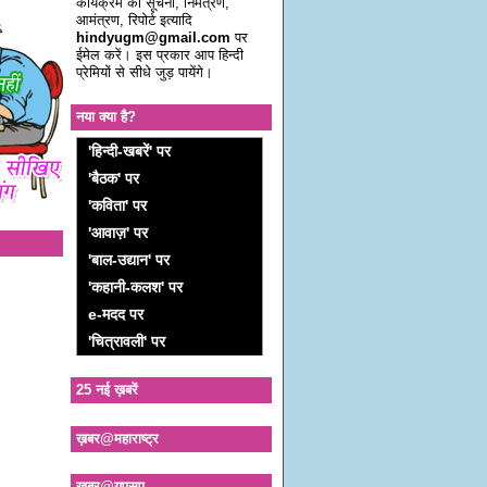
कार्यक्रम की सूचना, निमंत्रण,
आमंत्रण, रिपोर्ट इत्यादि
hindyugm@gmail.com
पर
ईमेल करें। इस प्रकार आप हिन्दी
प्रेमियों से सीधे जुड़ पायेंगे।
नया क्या है?
'हिन्दी-खबरें' पर
'बैठक' पर
'कविता' पर
'आवाज़' पर
'बाल-उद्यान' पर
'कहानी-कलश' पर
e-मदद पर
'चित्रावली' पर
25 नई ख़बरें
ख़बर@महाराष्ट्र
ख़बर@यूएसए