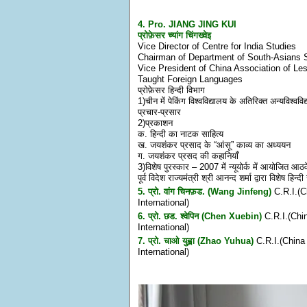
4. Pro. JIANG JING KUI
प्रोफ़ेसर च्यांग चिंगख्वेइ
Vice Director of Centre for India Studies
Chairman of Department of South-Asians 
Vice President of China Association of 
Taught Foreign Languages
प्रोफ़ेसर हिन्दी विभाग
1)चीन में पेकिंग विश्वविद्यालय के अतिरिक्त अन्यविश्वविद्य
प्रचार-प्रसार
2)प्रकाशन
क. हिन्दी का नाटक साहित्य
ख. जयशंकर प्रसाद के “आंसू” काव्य का अध्ययन
ग. जयशंकर प्रसद की कहानियाँ
3)विशेष पुरस्कार – 2007 में न्यूयोर्क में आयोजित आठवें 
पूर्व विदेश राज्यमंत्री श्री आनन्द शर्मा द्वारा विशेष हिन्
5. प्रो. वांग चिनफ़ड. (Wang Jinfeng)
C.R.I.(C
International)
6. प्रो. छड. श्वेपिन (Chen Xuebin)
C.R.I.(Chi
International)
7. प्रो. चाओ युह्वा (Zhao Yuhua)
C.R.I.(China
International)