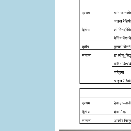
प्रथम
थांग य्वानक्व
चाइना रेडिय
द्वितीय
ली मिन (विव
पेकिंग विश्वव
तृतीय
कुमारी रोशन
सांत्वना
ह्वा लीयू (सिद्ध
पेकिंग विश्वव
चंद्रिमा
चाइना रेडिय
प्रथम
हेमा कृपलानी
द्वितीय
हेमा मिश्रा
सांत्वना
आरुणि मिश्र