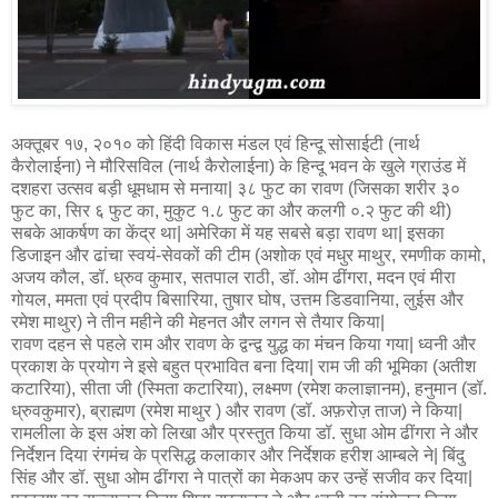
अक्तूबर १७, २०१० को हिंदी विकास मंडल एवं हिन्दू सोसाईटी (नार्थ
कैरोलाईना) ने मौरिसविल (नार्थ कैरोलाईना) के हिन्दू भवन के खुले ग्राउंड में
दशहरा उत्सव बड़ी धूमधाम से मनाया| ३८ फुट का रावण (जिसका शरीर ३०
फुट का, सिर ६ फुट का, मुकुट १.८ फुट का और कलगी ०.२ फुट की थी)
सबके आकर्षण का केंद्र था| अमेरिका में यह सबसे बड़ा रावण था| इसका
डिजाइन और ढांचा स्वयं-सेवकों की टीम (अशोक एवं मधुर माथुर, रमणीक कामो,
अजय कौल, डॉ. ध्रुव कुमार, सतपाल राठी, डॉ. ओम ढींगरा, मदन एवं मीरा
गोयल, ममता एवं प्रदीप बिसारिया, तुषार घोष, उत्तम डिडवानिया, लुईस और
रमेश माथुर) ने तीन महीने की मेहनत और लगन से तैयार किया|
रावण दहन से पहले राम और रावण के द्वन्द्व युद्ध का मंचन किया गया| ध्वनी और
प्रकाश के प्रयोग ने इसे बहुत प्रभावित बना दिया| राम जी की भूमिका (अतीश
कटारिया), सीता जी (स्मिता कटारिया), लक्ष्मण (रमेश कलाज्ञानम), हनुमान (डॉ.
ध्रुवकुमार), ब्राह्मण (रमेश माथुर ) और रावण (डॉ. अफ़रोज़ ताज) ने किया|
रामलीला के इस अंश को लिखा और प्रस्तुत किया डॉ. सुधा ओम ढींगरा ने और
निर्देशन दिया रंगमंच के प्रसिद्ध कलाकार और निर्देशक हरीश आम्बले ने| बिंदु
सिंह और डॉ. सुधा ओम ढींगरा ने पात्रों का मेकअप कर उन्हें सजीव कर दिया|