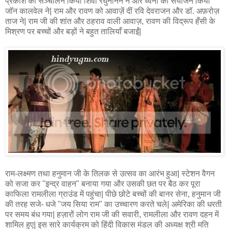
प्रकाश का सञ्चालन किया शिवा रघुनानन ने और ध्वनी का संयोजन किया
जॉन कालवेल ने| राम और रावण को आवाज़ें दीं रवि देवराजन और डॉ. अफ़रोज़
ताज ने| राम जी की शांत और ठहराव वाली आवाज़, रावण की विद्रूप हँसी के
मिश्रण पर बच्चों और बड़ों ने बहुत तालियाँ बजाईं|
राम-लक्ष्मण तथा हनुमान जी के तिलक से उत्सव का आरंभ हुआ| स्टेशन वैगन
को सजा कर "इन्द्र वाहन" बनाया गया और उसकी छत पर बैठ कर पूरा
काफिला रामलीला ग्राउंड में पहुंचा| पीछे छोटे बच्चों की बानर सेना, हनुमान जी
की तरह सजे- धजे "जय सिया राम" का उच्चारण करते चले| अमेरिका की धरती
पर समय बंध गया| हज़ारों लोग राम जी की सवारी, रामलीला और रावण दहन में
शामिल हुए| इस सारे कार्यक्रम को हिंदी विकास मंडल की अध्यक्ष श्री मति