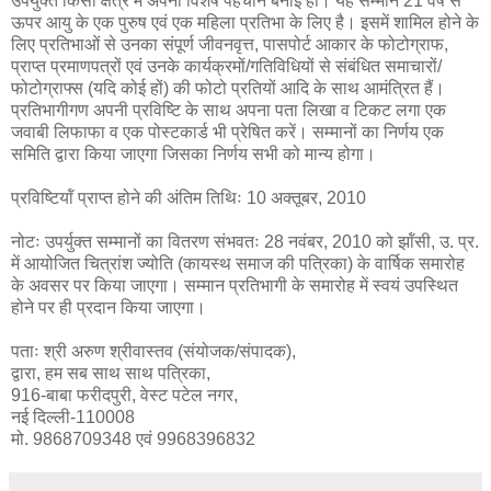
उपर्युक्त किसी क्षेत्र में अपनी विशेष पहचान बनाई हो। यह सम्मान 21 वर्ष से
ऊपर आयु के एक पुरुष एवं एक महिला प्रतिभा के लिए है। इसमें शामिल होने के
लिए प्रतिभाओं से उनका संपूर्ण जीवनवृत्त, पासपोर्ट आकार के फोटोग्राफ,
प्राप्त प्रमाणपत्रों एवं उनके कार्यक्रमों/गतिविधियों से संबंधित समाचारों/
फोटोग्राफ्स (यदि कोई हों) की फोटो प्रतियों आदि के साथ आमंत्रित हैं।
प्रतिभागीगण अपनी प्रविष्टि के साथ अपना पता लिखा व टिकट लगा एक
जवाबी लिफाफा व एक पोस्टकार्ड भी प्रेषित करें। सम्मानों का निर्णय एक
समिति द्वारा किया जाएगा जिसका निर्णय सभी को मान्य होगा।
प्रविष्टियॉं प्राप्त होने की अंतिम तिथिः 10 अक्तूबर, 2010
नोटः उपर्युक्त सम्मानों का वितरण संभवतः 28 नवंबर, 2010 को झॉंसी, उ. प्र.
में आयोजित चित्रांश ज्योति (कायस्थ समाज की पत्रिका) के वार्षिक समारोह
के अवसर पर किया जाएगा। सम्मान प्रतिभागी के समारोह में स्वयं उपस्थित
होने पर ही प्रदान किया जाएगा।
पताः श्री अरुण श्रीवास्तव (संयोजक/संपादक),
द्वारा, हम सब साथ साथ पत्रिका,
916-बाबा फरीदपुरी, वेस्ट पटेल नगर,
नई दिल्ली-110008
मो. 9868709348 एवं 9968396832